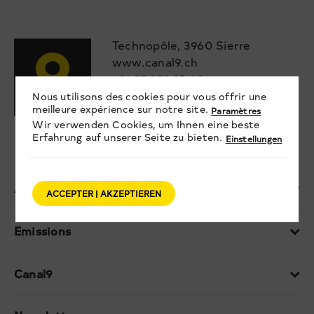
Technopôle, 3960 Sierre
www.canal9.ch
+41 27 452 23 45
info@canal9.ch
Nous utilisons des cookies pour vous offrir une
meilleure expérience sur notre site.
journalistes@canal9.ch
Paramètres
Wir verwenden Cookies, um Ihnen eine beste
publicite@canal9.ch
Erfahrung auf unserer Seite zu bieten.
Einstellungen
Actualités
ACCEPTER | AKZEPTIEREN
Emissions
Canal9