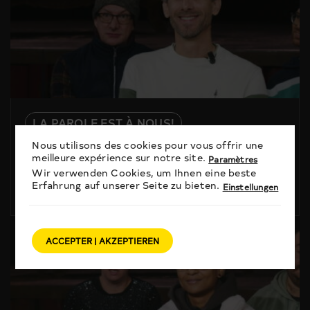
LA PAROLE EST À NOUS!
La parole est à Nous ! avec Lionel
Nous utilisons des cookies pour vous offrir une
meilleure expérience sur notre site.
Dellberg
Paramètres
Wir verwenden Cookies, um Ihnen eine beste
Erfahrung auf unserer Seite zu bieten.
Einstellungen
13 février 2026
ACCEPTER | AKZEPTIEREN