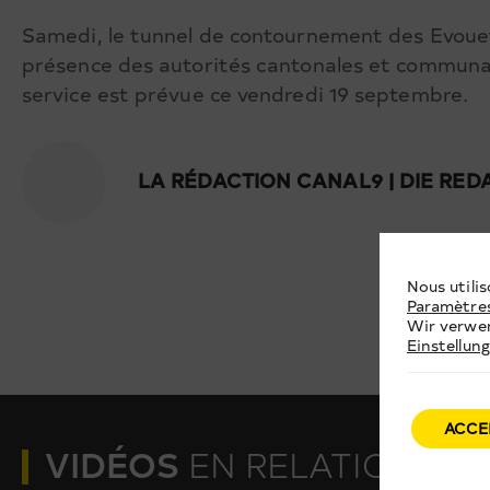
Samedi, le tunnel de contournement des Evouet
présence des autorités cantonales et communale
service est prévue ce vendredi 19 septembre.
LA RÉDACTION CANAL9 | DIE RE
Nous utilis
Paramètre
Wir verwen
Einstellun
ACCE
VIDÉOS
EN RELATION