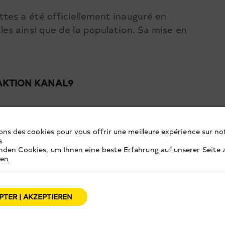
tes a été officiellement inauguré en
s ainsi que de la population. Sa mise en
DAKTION KANAL9
ons des cookies pour vous offrir une meilleure expérience sur not
s
den Cookies, um Ihnen eine beste Erfahrung auf unserer Seite z
gen
PTER | AKZEPTIEREN