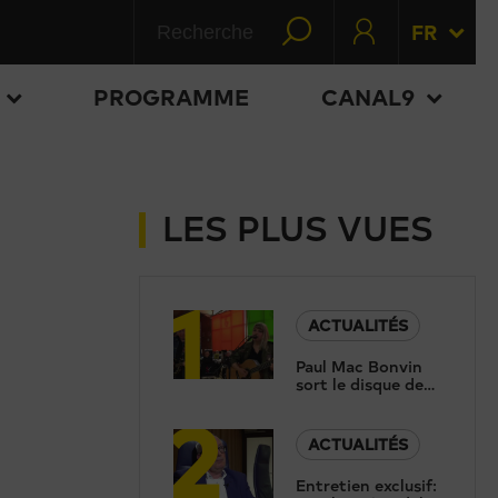
FR
PROGRAMME
CANAL9
LES PLUS VUES
1
ACTUALITÉS
Paul Mac Bonvin
sort le disque de
2
sa fille, trois ans
après sa tragique
disparition
ACTUALITÉS
Entretien exclusif: