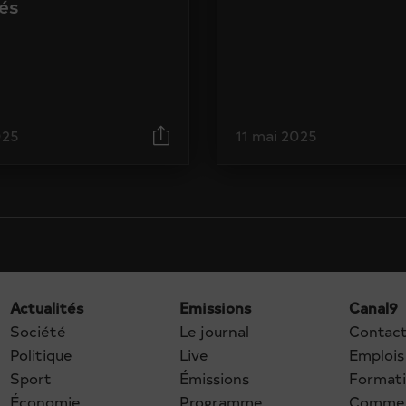
és
025
11 mai 2025
Actualités
Emissions
Canal9
Société
Le journal
Contac
Politique
Live
Emplois
Sport
Émissions
Format
Économie
Programme
Commer