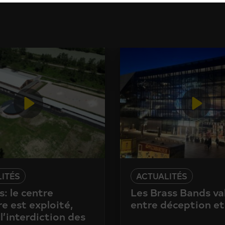
ITÉS
ACTUALITÉS
: le centre
Les Brass Bands va
e est exploité,
entre déception et
l’interdiction des