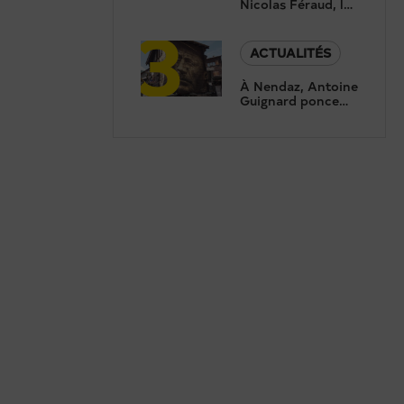
Nicolas Féraud, le
3
président de
Crans-Montana,
répond aux
ACTUALITÉS
questions de
Canal9
À Nendaz, Antoine
Guignard ponce
des portraits pour
révéler le
patrimoine