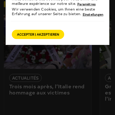
VIDÉOS
EN RELATION
meilleure expérience sur notre site.
Paramètres
Wir verwenden Cookies, um Ihnen eine beste
Erfahrung auf unserer Seite zu bieten.
Einstellungen
ACCEPTER | AKZEPTIEREN
ACTUALITÉS
AC
Trois mois après, l’Italie rend
Gra
hommage aux victimes
est
l’i