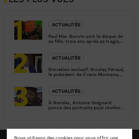
1
ACTUALITÉS
Paul Mac Bonvin sort le disque de
sa fille, trois ans après sa tragique
2
disparition
ACTUALITÉS
Entretien exclusif: Nicolas Féraud,
le président de Crans-Montana,
3
répond aux questions de Canal9
ACTUALITÉS
À Nendaz, Antoine Guignard
ponce des portraits pour révéler
le patrimoine
Nous utilisons des cookies pour vous offrir une