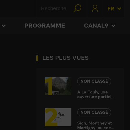
FR
PROGRAMME
CANAL9
LES PLUS VUES
1
NON CLASSÉ
A La Fouly, une
ouverture partielle
2
du camping des
Glaciers pour
sauver la saison
NON CLASSÉ
Sion, Monthey et
Martigny: au coeur