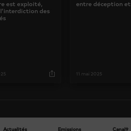
e est exploité,
entre déception et
l’interdiction des
és
025
11 mai 2025
Actualités
Emissions
Canal9