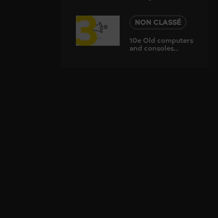
3
de Carnaval
NON CLASSÉ
10e Old computers
and consoles
festival à Martigny