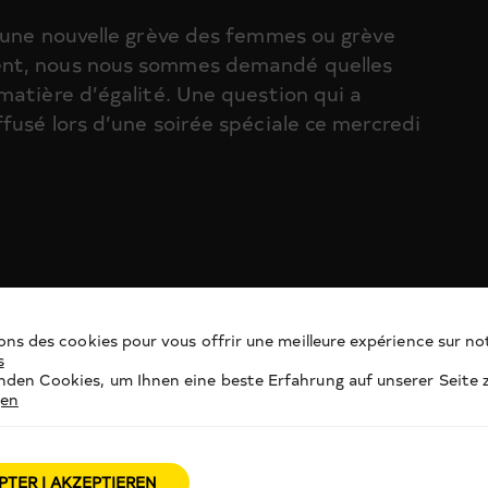
 une nouvelle grève des femmes ou grève
ent, nous nous sommes demandé quelles
matière d’égalité. Une question qui a
fusé lors d’une soirée spéciale ce mercredi
ons des cookies pour vous offrir une meilleure expérience sur not
s
den Cookies, um Ihnen eine beste Erfahrung auf unserer Seite z
gen
PTER | AKZEPTIEREN