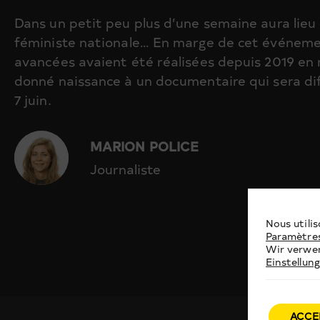
Dans un petit peu plus d’une semaine aura lieu
féministe nationale… En marge de cet événem
avancées avaient été réalisées depuis 2019 en 
donné naissance à un documentaire qui sera dif
7 juin.
MARION POLICE
Journaliste
Nous utilis
Paramètre
Wir verwen
Einstellun
ACCE