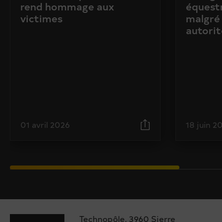
rend hommage aux
équestr
victimes
malgré 
autorit
01 avril 2026
18 juin 2
Technopôle, 3960 Sierre