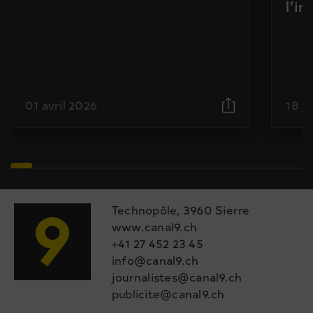
l’i
01 avril 2026
18 j
Technopôle, 3960 Sierre
www.canal9.ch
+41 27 452 23 45
info@canal9.ch
journalistes@canal9.ch
publicite@canal9.ch