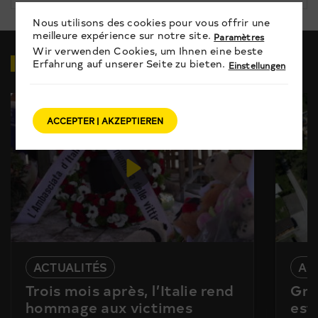
Nous utilisons des cookies pour vous offrir une
meilleure expérience sur notre site.
Paramètres
Wir verwenden Cookies, um Ihnen eine beste
VIDÉOS
EN RELATION
Erfahrung auf unserer Seite zu bieten.
Einstellungen
ACCEPTER | AKZEPTIEREN
ACTUALITÉS
AC
Trois mois après, l’Italie rend
Gra
hommage aux victimes
est