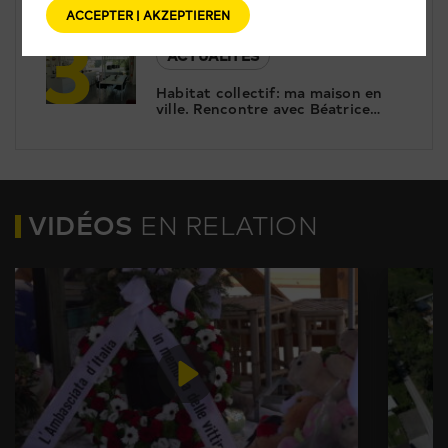
les dangers de la manosphère
3
ACCEPTER | AKZEPTIEREN
ACTUALITÉS
Habitat collectif: ma maison en
ville. Rencontre avec Béatrice
Schaer et Stéphane Saudan
VIDÉOS
EN RELATION