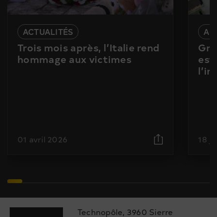
ACTUALITÉS
AC
Trois mois après, l’Italie rend
Gra
hommage aux victimes
est
l’i
01 avril 2026
18 j
Technopôle, 3960 Sierre