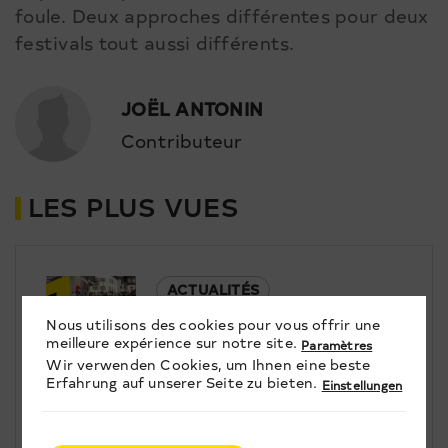
foule. Deux approches différentes pour deux
festivals tout aussi différents.
JOËL ANTONIN
Contributeur
LES PLUS VUES
1
ACTUALITÉS
Nous utilisons des cookies pour vous offrir une
Savièse se prépare à une Fête-
meilleure expérience sur notre site.
Dieu record
Paramètres
2
Wir verwenden Cookies, um Ihnen eine beste
Erfahrung auf unserer Seite zu bieten.
Einstellungen
SOCIETÉ
Une plateforme pour lutter contre