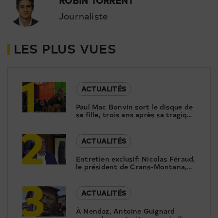
ROBIN TORRENT
Journaliste
LES PLUS VUES
1
ACTUALITÉS
Paul Mac Bonvin sort le disque de
sa fille, trois ans après sa tragique
2
disparition
ACTUALITÉS
Entretien exclusif: Nicolas Féraud,
le président de Crans-Montana,
3
répond aux questions de Canal9
ACTUALITÉS
À Nendaz, Antoine Guignard