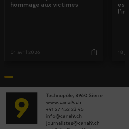
hommage aux victimes
est
l’i
01 avril 2026
18 j
Technopôle, 3960 Sierre
www.canal9.ch
+41 27 452 23 45
info@canal9.ch
journalistes@canal9.ch