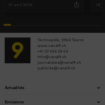
01 avril 2026
18 j
Technopôle, 3960 Sierre
www.canal9.ch
+41 27 452 23 45
info@canal9.ch
journalistes@canal9.ch
publicite@canal9.ch
Actualités
Emissions