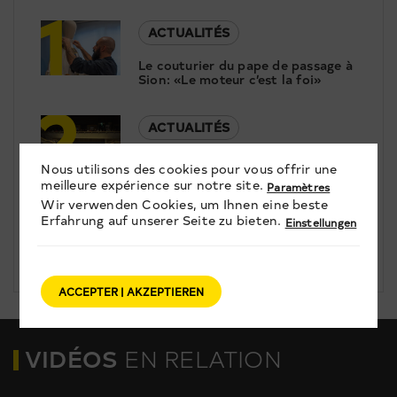
1
ACTUALITÉS
Le couturier du pape de passage à
Sion: «Le moteur c’est la foi»
2
ACTUALITÉS
Fondation Gianadda: Concert de
Nous utilisons des cookies pour vous offrir une
Renaud Capuçon et présentation
3
meilleure expérience sur notre site.
Paramètres
de la nouvelle saison
Wir verwenden Cookies, um Ihnen eine beste
Erfahrung auf unserer Seite zu bieten.
CULTURE
Einstellungen
Du son et des volumes
ACCEPTER | AKZEPTIEREN
VIDÉOS
EN RELATION