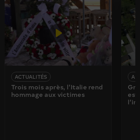
ACTUALITÉS
AC
Trois mois après, l’Italie rend
Gra
hommage aux victimes
est
l’i