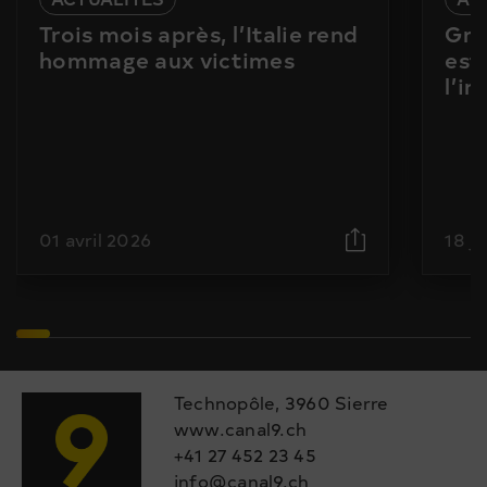
Trois mois après, l’Italie rend
Gra
hommage aux victimes
est
l’i
01 avril 2026
18 j
Technopôle, 3960 Sierre
www.canal9.ch
+41 27 452 23 45
info@canal9.ch