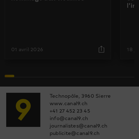
l’i
01 avril 2026
18 j
Technopôle, 3960 Sierre
www.canal9.ch
+41 27 452 23 45
info@canal9.ch
journalistes@canal9.ch
publicite@canal9.ch