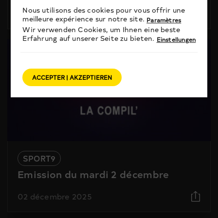
Nous utilisons des cookies pour vous offrir une
09 décembre 2025
meilleure expérience sur notre site.
Paramètres
Wir verwenden Cookies, um Ihnen eine beste
Erfahrung auf unserer Seite zu bieten.
Einstellungen
ACCEPTER | AKZEPTIEREN
SPORT9
Emission du mardi 2 décembre
02 décembre 2025