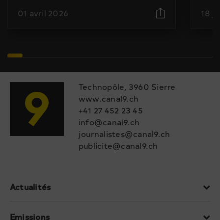
01 avril 2026
18 j
Technopôle, 3960 Sierre
www.canal9.ch
+41 27 452 23 45
info@canal9.ch
journalistes@canal9.ch
publicite@canal9.ch
Actualités
Emissions