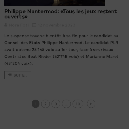
Philippe Nantermod: «Tous les jeux restent
ouverts»
Nora Foti
12 novembre 2023
Le suspense touche bientôt à sa fin pour le candidat au
Conseil des Etats Philippe Nantermod. Le candidat PLR
avait obtenu 25’145 voix au 1er tour, face à ses rivaux
Centristes Beat Rieder (52’748 voix) et Marianne Maret
(43’204 voix).
SUITE...
1
2
3
…
10