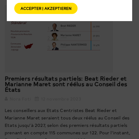
ACCEPTER | AKZEPTIEREN
Premiers résultats partiels: Beat Rieder et
Marianne Maret sont réélus au Conseil des
États
Nora Foti
12 novembre 2023
Les conseillers aux Etats Centristes Beat Rieder et
Marianne Maret seraient tous deux réélus au Conseil des
Etats jusqu’à 2027, selon des premiers résultats partiels
prenant en compte 115 communes sur 122. Pour l’instant,