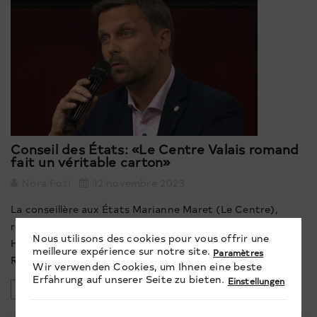
Conseil des États: «Le Centre Valais romand
fait un véritable carton»
Nora Foti
12 novembre 2023
La conseillère aux États Marianne Maret (Le Centre),
réélue, a fait un véritable carton dans le bas comme le
Nous utilisons des cookies pour vous offrir une
Haut Valais, selon les premiers résultats partiels. Joachim
meilleure expérience sur notre site.
Paramètres
Rausis, président du Centre Valais romand, s’en réjouit.
Wir verwenden Cookies, um Ihnen eine beste
Erfahrung auf unserer Seite zu bieten.
Einstellungen
SUITE...