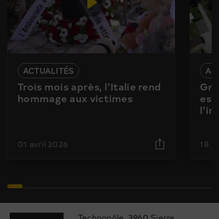
ACTUALITÉS
AC
Trois mois après, l’Italie rend
Gra
hommage aux victimes
est
l’i
01 avril 2026
18 j
Technopôle, 3960 Sierre