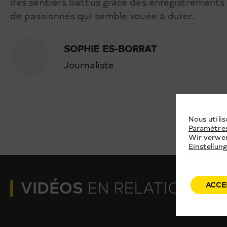
des sentiers battus grâce des enregistrement
de passionnés qui semble vouée à durer.
SOPHIE ES-BORRAT
Journaliste
Nous utilis
Paramètre
Wir verwen
Einstellun
VIDÉOS
EN RELATION
ACCE