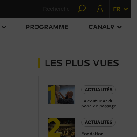
FR
PROGRAMME
CANAL9
LES PLUS VUES
1
ACTUALITÉS
Le couturier du
pape de passage à
2
Sion: «Le moteur
c’est la foi»
ACTUALITÉS
Fondation