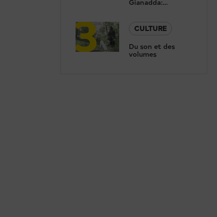
Gianadda:
3
Concert de
Renaud Capuçon
et présentation de
CULTURE
la nouvelle saison
Du son et des
volumes