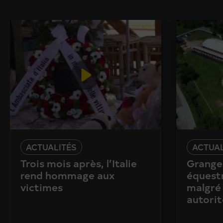
ACTUALITÉS
ACTUAL
Trois mois après, l’Italie
Granges
rend hommage aux
équestr
victimes
malgré 
autorit