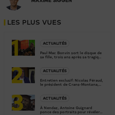
MAXIME SIGGEN
LES PLUS VUES
1
ACTUALITÉS
Paul Mac Bonvin sort le disque de
sa fille, trois ans après sa tragique
2
disparition
ACTUALITÉS
Entretien exclusif: Nicolas Féraud,
le président de Crans-Montana,
3
répond aux questions de Canal9
ACTUALITÉS
À Nendaz, Antoine Guignard
ponce des portraits pour révéler