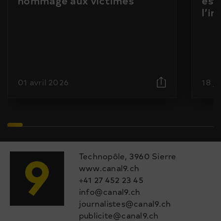
hommage aux victimes
est
l’i
01 avril 2026
18 j
Technopôle, 3960 Sierre
www.canal9.ch
+41 27 452 23 45
info@canal9.ch
journalistes@canal9.ch
publicite@canal9.ch