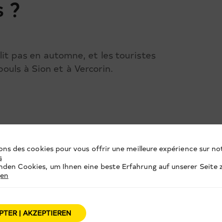
 ?
blit pas en automne, et les touristes
ouls à Sion et à Vercorin.
ons des cookies pour vous offrir une meilleure expérience sur not
s
den Cookies, um Ihnen eine beste Erfahrung auf unserer Seite z
gen
PTER | AKZEPTIEREN