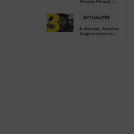
Nicolas Féraud, le
3
président de
Crans-Montana,
répond aux
ACTUALITÉS
questions de
Canal9
À Nendaz, Antoine
Guignard ponce
des portraits pour
révéler le
patrimoine