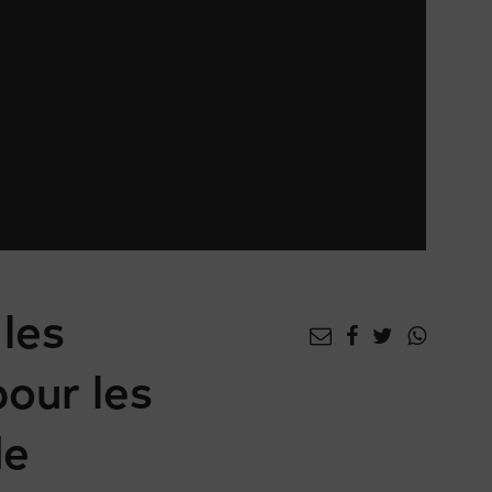
les
our les
de