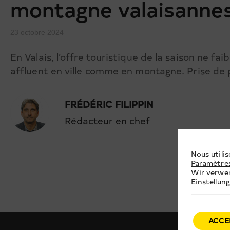
montagne valaisannes
23 octobre 2024
En Valais, l’offre touristique de la saison ne fai
affluent en ville comme en montagne. Prise de p
FRÉDÉRIC FILIPPIN
Rédacteur en chef
Nous utilis
Paramètre
Wir verwen
Einstellun
ACCE