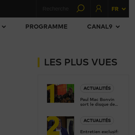
FR
PROGRAMME
CANAL9
LES PLUS VUES
1
ACTUALITÉS
Paul Mac Bonvin
sort le disque de
2
sa fille, trois ans
après sa tragique
disparition
ACTUALITÉS
Entretien exclusif: