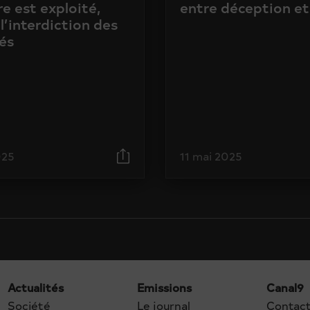
e est exploité,
entre déception et
l’interdiction des
és
025
11 mai 2025
Actualités
Emissions
Canal9
Société
Le journal
Contac