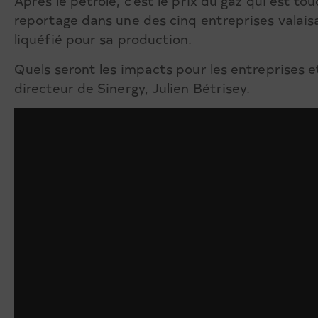
Après le pétrole, c’est le prix du gaz qui est t
reportage dans une des cinq entreprises valais
liquéfié pour sa production.
Quels seront les impacts pour les entreprises 
directeur de Sinergy, Julien Bétrisey.