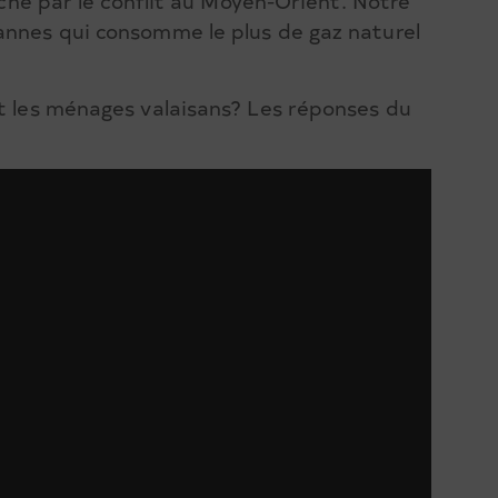
ouché par le conflit au Moyen-Orient. Notre
annes qui consomme le plus de gaz naturel
et les ménages valaisans? Les réponses du