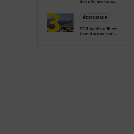
des oliviers face
3
au risque sanitaire
ÉCONOMIE
PDR Vallée d’Illiez:
transformer son
terroir en moteur
économique