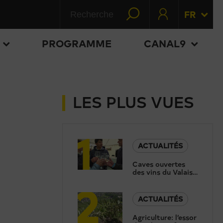
FR
PROGRAMME
CANAL9
LES PLUS VUES
1
ACTUALITÉS
Caves ouvertes
des vins du Valais:
2
une recette qui
fonctionne depuis
20 ans
ACTUALITÉS
Agriculture: l’essor