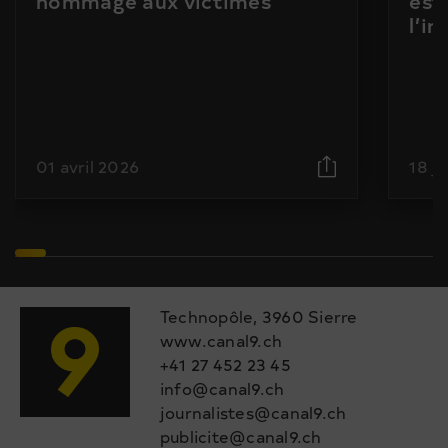
hommage aux victimes
est
l’i
01 avril 2026
18 j
Technopôle, 3960 Sierre
www.canal9.ch
+41 27 452 23 45
info@canal9.ch
journalistes@canal9.ch
publicite@canal9.ch