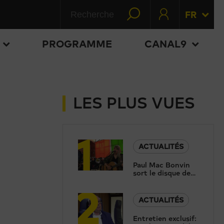
FR
PROGRAMME
CANAL9
LES PLUS VUES
1
ACTUALITÉS
Paul Mac Bonvin
sort le disque de
2
sa fille, trois ans
après sa tragique
disparition
ACTUALITÉS
Entretien exclusif: