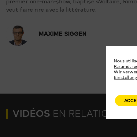
premier one-man-show, baptisé «Voltaire, Rimbau
veut faire rire avec la littérature.
MAXIME SIGGEN
Nous utilis
Paramètre
Wir verwen
Einstellun
ACCE
VIDÉOS
EN RELATION