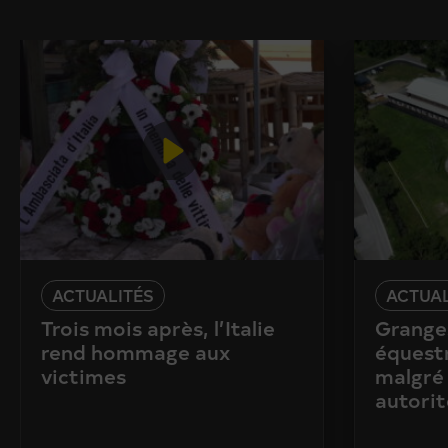
ACTUALITÉS
ACTUAL
Trois mois après, l’Italie
Granges
rend hommage aux
équestr
victimes
malgré 
autorit