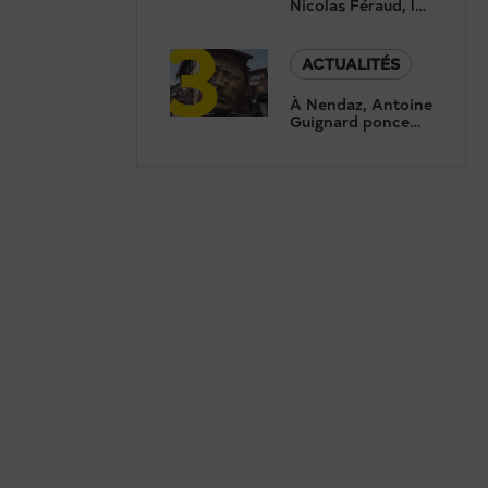
Nicolas Féraud, le
3
président de
Crans-Montana,
répond aux
ACTUALITÉS
questions de
Canal9
À Nendaz, Antoine
Guignard ponce
des portraits pour
révéler le
patrimoine