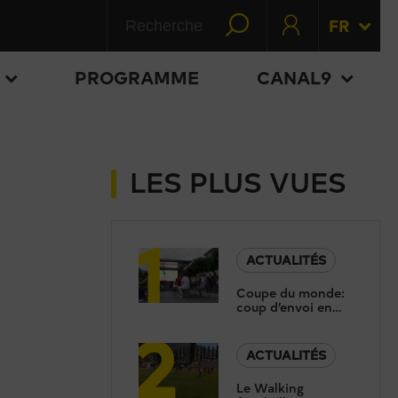
FR
PROGRAMME
CANAL9
LES PLUS VUES
1
ACTUALITÉS
Coupe du monde:
coup d’envoi en
2
douceur à la fan
zone de Martigny
ACTUALITÉS
Le Walking