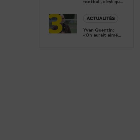
football, c’est quoi
3
au juste?
ACTUALITÉS
Yvan Quentin:
«On aurait aimé
aller plus loin que
les 8es de finale!»