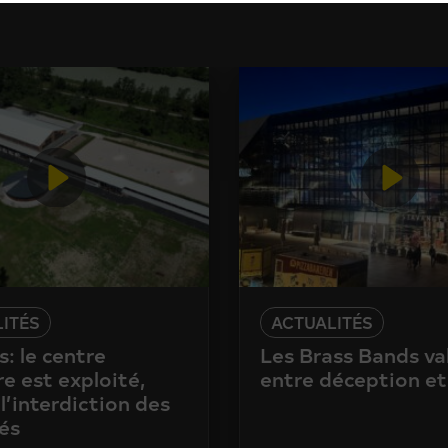
ITÉS
ACTUALITÉS
: le centre
Les Brass Bands va
e est exploité,
entre déception et
l’interdiction des
és