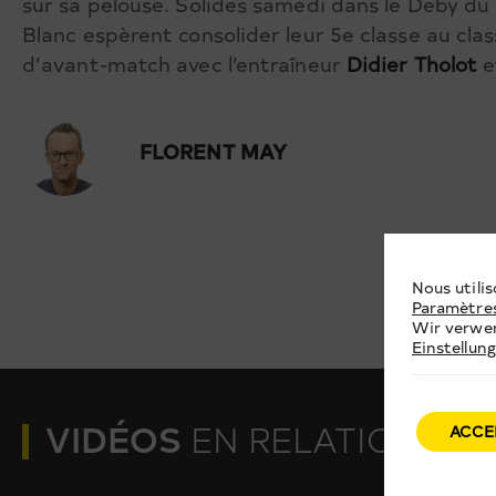
sur sa pelouse. Solides samedi dans le Deby du
Blanc espèrent consolider leur 5e classe au cl
d’avant-match avec l’entraîneur
Didier Tholot
e
FLORENT MAY
Nous utilis
Paramètre
Wir verwen
Einstellun
VIDÉOS
EN RELATION
ACCE