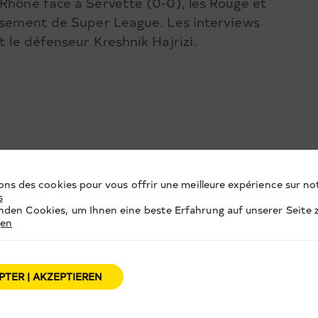
 Rhône face à Servette (0-0), les Rouge et
assement de Super League. Les interviews
t le défenseur Kreshnik Hajrizi.
ons des cookies pour vous offrir une meilleure expérience sur not
s
den Cookies, um Ihnen eine beste Erfahrung auf unserer Seite z
gen
PTER | AKZEPTIEREN