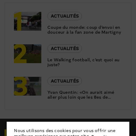
1
ACTUALITÉS
Coupe du monde: coup d’envoi en
douceur à la fan zone de Martigny
2
ACTUALITÉS
Le Walking football, c’est quoi au
juste?
3
ACTUALITÉS
Yvan Quentin: «On aurait aimé
aller plus loin que les 8es de
finale!»
VIDÉOS
EN RELATION
Nous utilisons des cookies pour vous offrir une
meilleure expérience sur notre site.