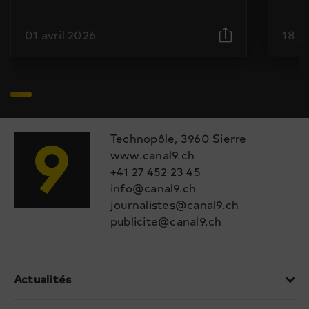
01 avril 2026
18 j
Technopôle, 3960 Sierre
www.canal9.ch
+41 27 452 23 45
info@canal9.ch
journalistes@canal9.ch
publicite@canal9.ch
Actualités