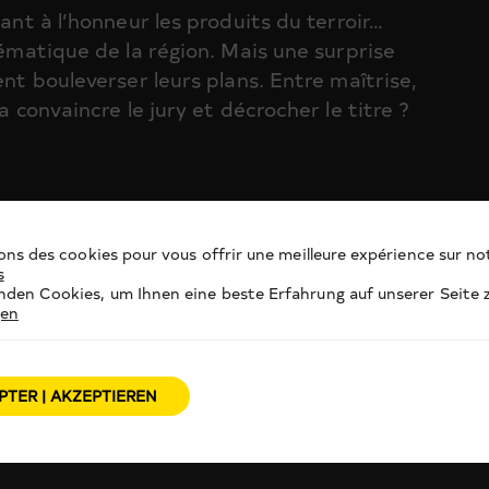
tant à l’honneur les produits du terroir…
lématique de la région. Mais une surprise
ent bouleverser leurs plans. Entre maîtrise,
a convaincre le jury et décrocher le titre ?
ons des cookies pour vous offrir une meilleure expérience sur not
s
den Cookies, um Ihnen eine beste Erfahrung auf unserer Seite z
gen
PTER | AKZEPTIEREN