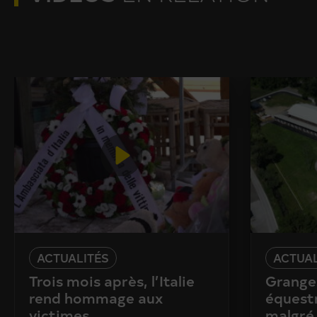
ACTUALITÉS
ACTUAL
Trois mois après, l’Italie
Granges
rend hommage aux
équestr
victimes
malgré 