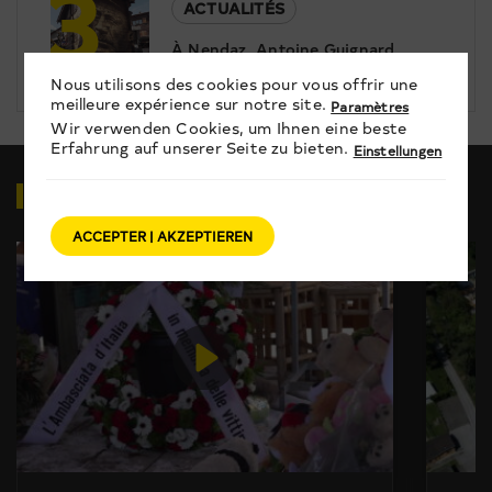
3
ACTUALITÉS
À Nendaz, Antoine Guignard
ponce des portraits pour révéler
Nous utilisons des cookies pour vous offrir une
le patrimoine
meilleure expérience sur notre site.
Paramètres
Wir verwenden Cookies, um Ihnen eine beste
Erfahrung auf unserer Seite zu bieten.
Einstellungen
VIDÉOS
EN RELATION
ACCEPTER | AKZEPTIEREN