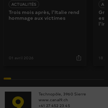
ACTUALITÉS
AC
Trois mois après, l’Italie rend
Gra
hommage aux victimes
est
l’i
01 avril 2026
18 j
Technopôle, 3960 Sierre
www.canal9.ch
+41 27 452 23 45