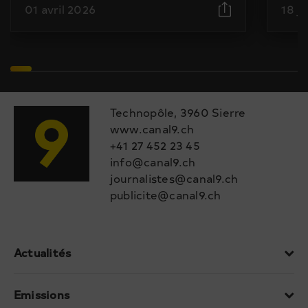
01 avril 2026
18 j
Technopôle, 3960 Sierre
www.canal9.ch
+41 27 452 23 45
info@canal9.ch
journalistes@canal9.ch
publicite@canal9.ch
Actualités
Emissions