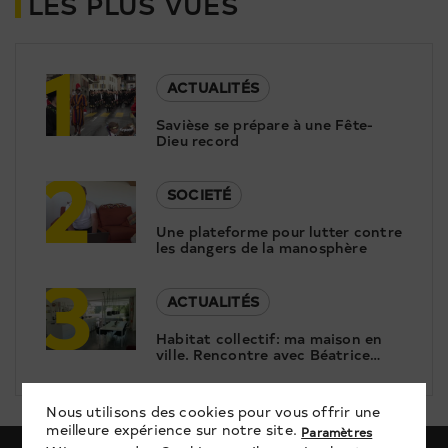
LES PLUS VUES
1
ACTUALITÉS
Savièse se prépare à une Fête-
Dieu record
2
SOCIETÉ
Une plateforme pour lutter contre
les dangers de la manosphère
3
ACTUALITÉS
Habitat collectif: ma maison en
ville. Rencontre avec Béatrice
Schaer et Stéphane Saudan
Nous utilisons des cookies pour vous offrir une
meilleure expérience sur notre site.
Paramètres