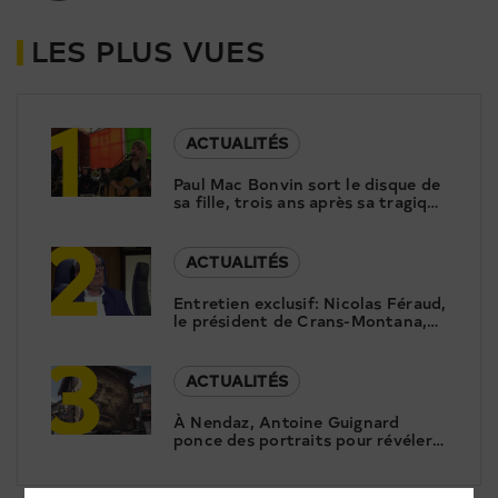
LES PLUS VUES
1
ACTUALITÉS
Paul Mac Bonvin sort le disque de
sa fille, trois ans après sa tragique
2
disparition
ACTUALITÉS
Entretien exclusif: Nicolas Féraud,
le président de Crans-Montana,
3
répond aux questions de Canal9
ACTUALITÉS
À Nendaz, Antoine Guignard
ponce des portraits pour révéler
le patrimoine