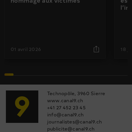
hommage aux victimes
est
l’i
01 avril 2026
18 j
Technopôle, 3960 Sierre
www.canal9.ch
+41 27 452 23 45
info@canal9.ch
journalistes@canal9.ch
publicite@canal9.ch