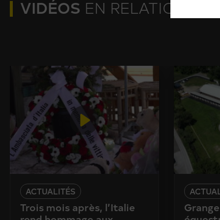
VIDÉOS
EN RELATION
ACTUALITÉS
ACTUAL
Trois mois après, l’Italie
Granges
rend hommage aux
équestr