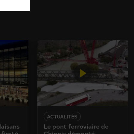
ACTUALITÉS
laisans
Le pont ferroviaire de
 fierté
Chippis démonté