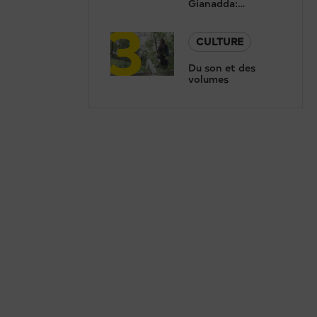
Gianadda:
3
Concert de
Renaud Capuçon
et présentation de
CULTURE
la nouvelle saison
Du son et des
volumes