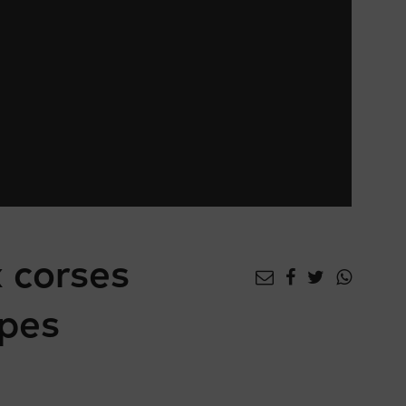
x corses
lpes