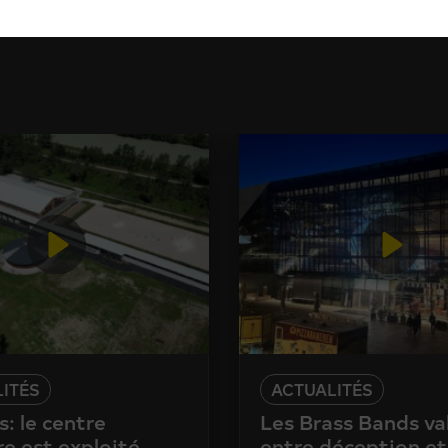
ITÉS
ACTUALITÉS
: le centre
Les Brass Bands va
e est exploité,
entre déception et