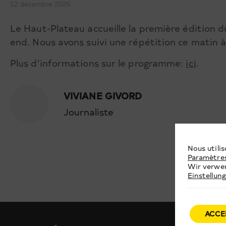
12 décembre 2025
Le Haut-Plateau accueille la première édition 
end. Nous avons suivi une répétition ce matin à
Plus d’informations sur le programme:
ici
.
VIVIANE GIVORD
Journaliste
Nous utilis
Paramètre
Wir verwen
Einstellun
ACCE