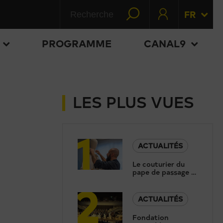
FR
PROGRAMME
CANAL9
LES PLUS VUES
1
ACTUALITÉS
Le couturier du
pape de passage à
2
Sion: «Le moteur
c’est la foi»
ACTUALITÉS
Fondation