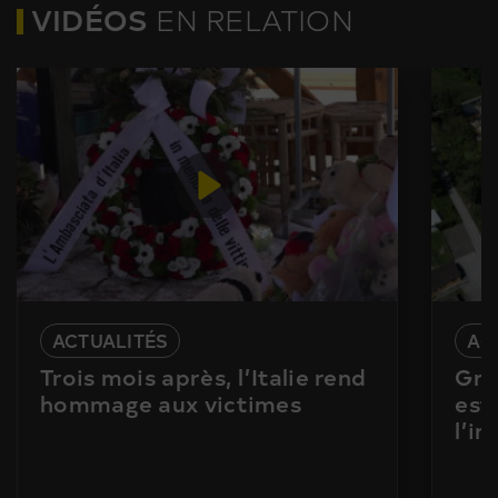
VIDÉOS
EN RELATION
ACTUALITÉS
AC
Trois mois après, l’Italie rend
Gra
hommage aux victimes
est
l’i