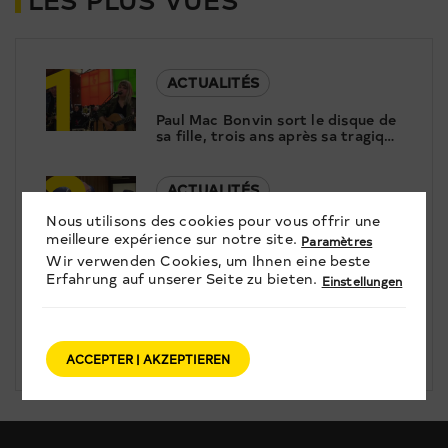
1
ACTUALITÉS
Paul Mac Bonvin sort le disque de
sa fille, trois ans après sa tragique
2
disparition
ACTUALITÉS
Nous utilisons des cookies pour vous offrir une
Entretien exclusif: Nicolas Féraud,
meilleure expérience sur notre site.
Paramètres
le président de Crans-Montana,
3
répond aux questions de Canal9
Wir verwenden Cookies, um Ihnen eine beste
Erfahrung auf unserer Seite zu bieten.
Einstellungen
ACTUALITÉS
À Nendaz, Antoine Guignard
ponce des portraits pour révéler
ACCEPTER | AKZEPTIEREN
le patrimoine