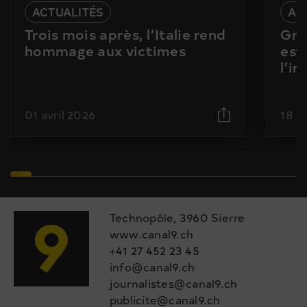
ACTUALITÉS
AC
Trois mois après, l’Italie rend
Gra
hommage aux victimes
est
l’i
01 avril 2026
18 j
Technopôle, 3960 Sierre
www.canal9.ch
+41 27 452 23 45
info@canal9.ch
journalistes@canal9.ch
publicite@canal9.ch