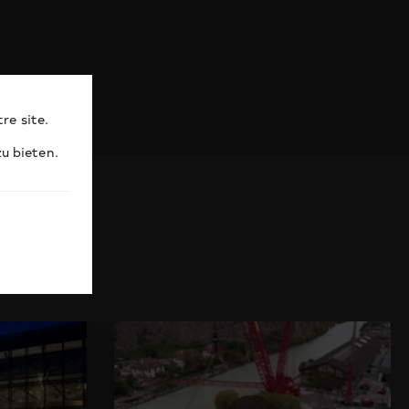
re site.
u bieten.