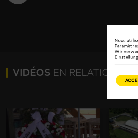
Nous utilis
Paramètre
Wir verwen
Einstellun
VIDÉOS
EN RELATION
ACCE