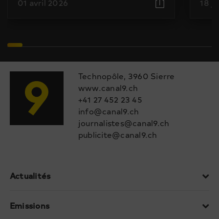
01 avril 2026
18 j
Technopôle, 3960 Sierre
www.canal9.ch
+41 27 452 23 45
info@canal9.ch
journalistes@canal9.ch
publicite@canal9.ch
Actualités
Emissions