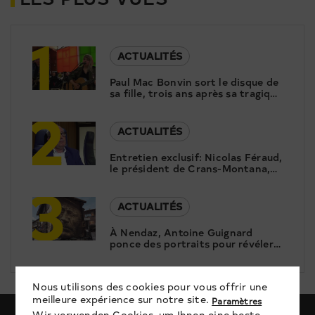
1
ACTUALITÉS
Paul Mac Bonvin sort le disque de
sa fille, trois ans après sa tragique
2
disparition
ACTUALITÉS
Entretien exclusif: Nicolas Féraud,
le président de Crans-Montana,
3
répond aux questions de Canal9
ACTUALITÉS
À Nendaz, Antoine Guignard
ponce des portraits pour révéler
le patrimoine
Nous utilisons des cookies pour vous offrir une
meilleure expérience sur notre site.
Paramètres
Wir verwenden Cookies, um Ihnen eine beste