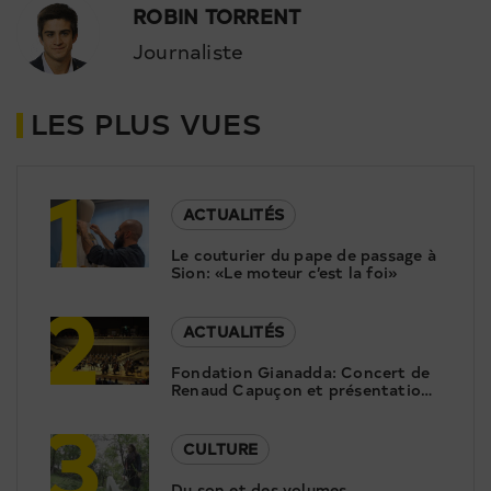
ROBIN TORRENT
Journaliste
LES PLUS VUES
1
ACTUALITÉS
Le couturier du pape de passage à
Sion: «Le moteur c’est la foi»
2
ACTUALITÉS
Fondation Gianadda: Concert de
Renaud Capuçon et présentation
3
de la nouvelle saison
CULTURE
Du son et des volumes