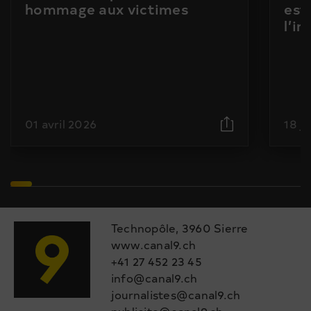
hommage aux victimes
est
l’i
01 avril 2026
18 j
Technopôle, 3960 Sierre
www.canal9.ch
+41 27 452 23 45
info@canal9.ch
journalistes@canal9.ch