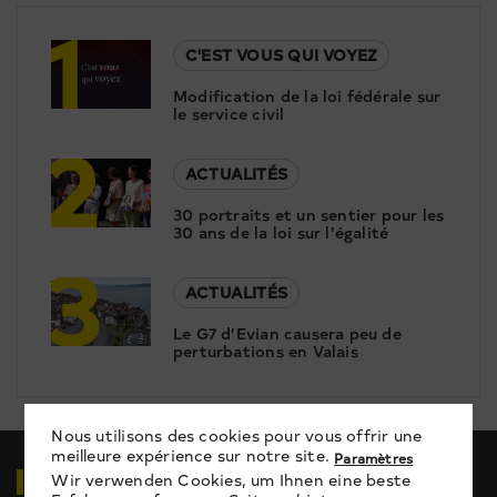
1
C'EST VOUS QUI VOYEZ
Modification de la loi fédérale sur
le service civil
2
ACTUALITÉS
30 portraits et un sentier pour les
30 ans de la loi sur l’égalité
3
ACTUALITÉS
Le G7 d’Evian causera peu de
perturbations en Valais
Nous utilisons des cookies pour vous offrir une
meilleure expérience sur notre site.
Paramètres
VIDÉOS
EN RELATION
Wir verwenden Cookies, um Ihnen eine beste