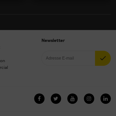
Newsletter
t
ion
cial