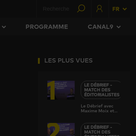
FR
PROGRAMME
CANAL9
LES PLUS VUES
1
LE DÉBRIEF -
MATCH DES
ÉDITORIALISTES
Le Débrief avec
Maxime Moix et
2
Natacha Albrecht
LE DÉBRIEF -
MATCH DES