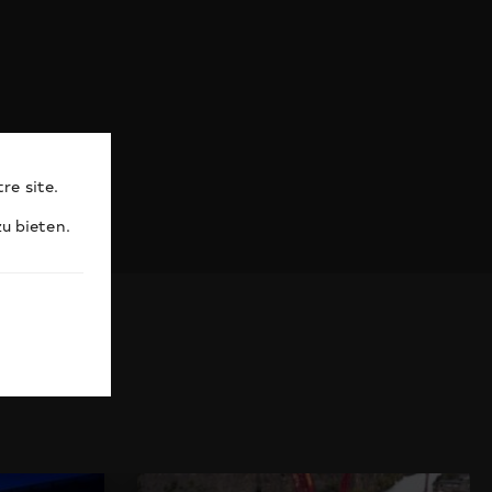
re site.
u bieten.