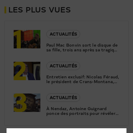
LES PLUS VUES
1
ACTUALITÉS
Paul Mac Bonvin sort le disque de
sa fille, trois ans après sa tragique
2
disparition
ACTUALITÉS
Entretien exclusif: Nicolas Féraud,
le président de Crans-Montana,
3
répond aux questions de Canal9
ACTUALITÉS
À Nendaz, Antoine Guignard
ponce des portraits pour révéler
le patrimoine