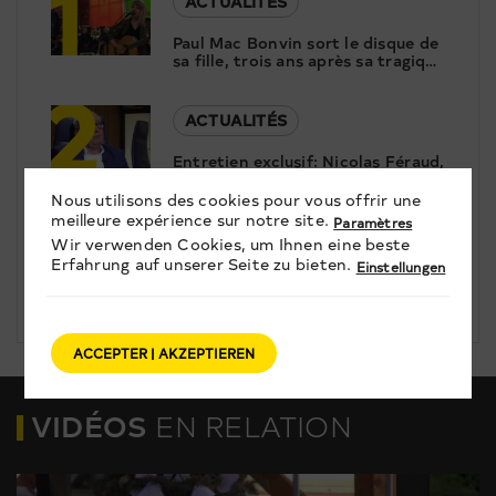
1
ACTUALITÉS
Paul Mac Bonvin sort le disque de
sa fille, trois ans après sa tragique
2
disparition
ACTUALITÉS
Entretien exclusif: Nicolas Féraud,
le président de Crans-Montana,
3
répond aux questions de Canal9
Nous utilisons des cookies pour vous offrir une
meilleure expérience sur notre site.
Paramètres
ACTUALITÉS
Wir verwenden Cookies, um Ihnen eine beste
Erfahrung auf unserer Seite zu bieten.
Einstellungen
À Nendaz, Antoine Guignard
ponce des portraits pour révéler
le patrimoine
ACCEPTER | AKZEPTIEREN
VIDÉOS
EN RELATION