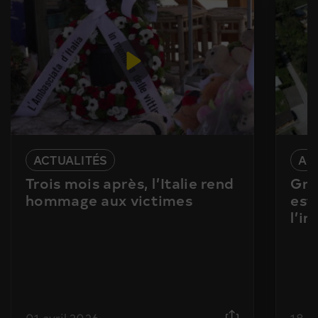
ACTUALITÉS
AC
Trois mois après, l’Italie rend
Gra
hommage aux victimes
est
l’i
01 avril 2026
18 j