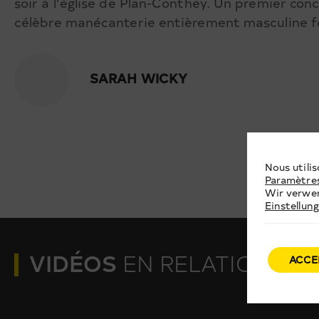
soir à l’église de Plan-Conthey. Un premier conc
célèbre manécanterie entièrement masculine f
SARAH WICKY
Nous utilis
Paramètre
Wir verwen
Einstellun
VIDÉOS
EN RELATION
ACCE