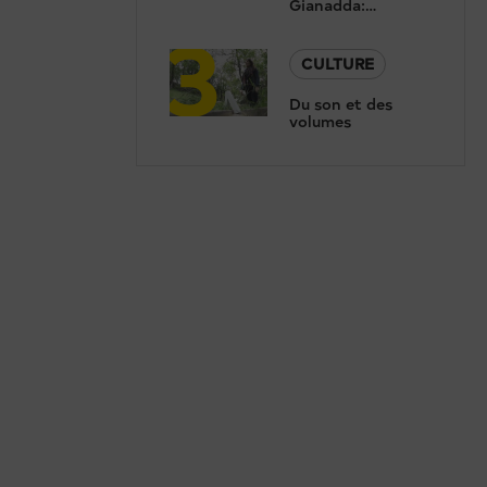
Gianadda:
3
Concert de
Renaud Capuçon
et présentation de
CULTURE
la nouvelle saison
Du son et des
volumes