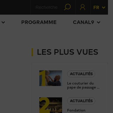
FR
PROGRAMME
CANAL9
LES PLUS VUES
1
ACTUALITÉS
Le couturier du
pape de passage à
2
Sion: «Le moteur
c’est la foi»
ACTUALITÉS
Fondation