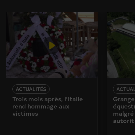
ACTUALITÉS
ACTUAL
Trois mois après, l’Italie
Granges
rend hommage aux
équestr
victimes
malgré 
autorit