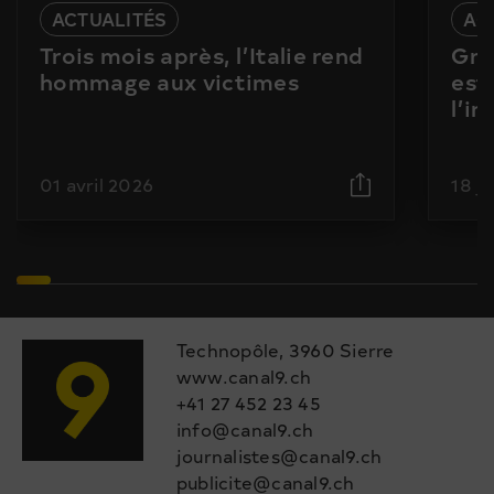
ACTUALITÉS
AC
Trois mois après, l’Italie rend
Gra
hommage aux victimes
est
l’i
01 avril 2026
18 j
Technopôle, 3960 Sierre
www.canal9.ch
+41 27 452 23 45
info@canal9.ch
journalistes@canal9.ch
publicite@canal9.ch