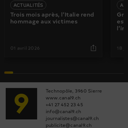
ACTUALITÉS
AC
Trois mois après, l’Italie rend
Gra
hommage aux victimes
est
l’i
01 avril 2026
18 j
Technopôle, 3960 Sierre
www.canal9.ch
+41 27 452 23 45
info@canal9.ch
journalistes@canal9.ch
publicite@canal9.ch