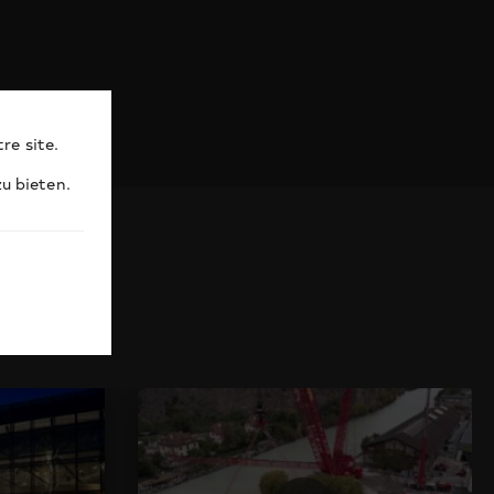
re site.
u bieten.