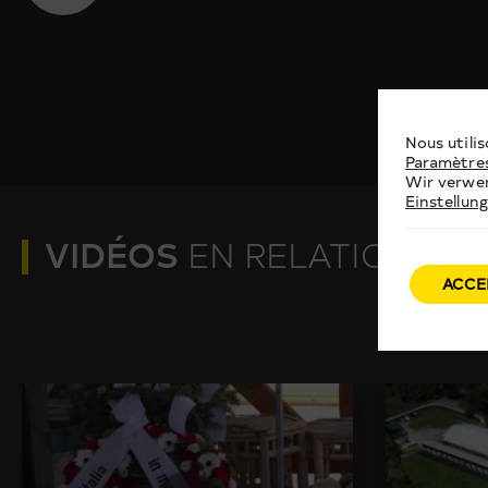
Nous utilis
Paramètre
Wir verwen
Einstellun
VIDÉOS
EN RELATION
ACCE