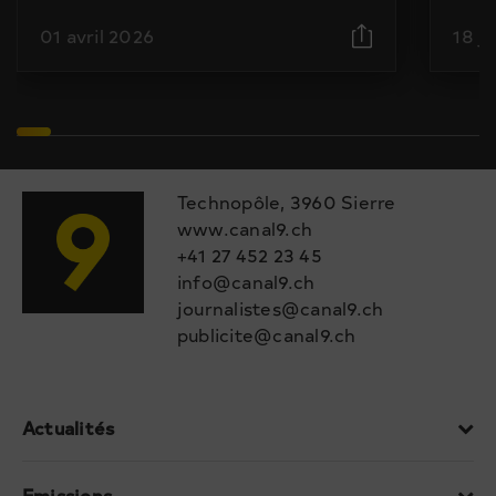
01 avril 2026
18 j
Technopôle, 3960 Sierre
www.canal9.ch
+41 27 452 23 45
info@canal9.ch
journalistes@canal9.ch
publicite@canal9.ch
Actualités
Emissions