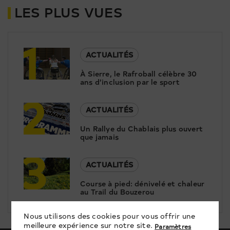
LES PLUS VUES
1
ACTUALITÉS
À Sierre, le Rafroball célèbre 30
ans d’inclusion par le sport
2
ACTUALITÉS
Un Rallye du Chablais plus ouvert
que jamais
3
ACTUALITÉS
Course à pied: dénivelé et chaleur
au Trail du Bouzerou
Nous utilisons des cookies pour vous offrir une
meilleure expérience sur notre site.
Paramètres