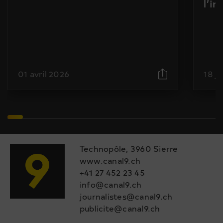
l’i
01 avril 2026
18 j
Technopôle, 3960 Sierre
www.canal9.ch
+41 27 452 23 45
info@canal9.ch
journalistes@canal9.ch
publicite@canal9.ch