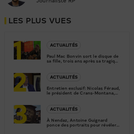
Journaliste RP
LES PLUS VUES
1
ACTUALITÉS
Paul Mac Bonvin sort le disque de
sa fille, trois ans après sa tragique
2
disparition
ACTUALITÉS
Entretien exclusif: Nicolas Féraud,
le président de Crans-Montana,
3
répond aux questions de Canal9
ACTUALITÉS
À Nendaz, Antoine Guignard
ponce des portraits pour révéler
le patrimoine