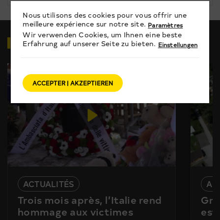
Nous utilisons des cookies pour vous offrir une
meilleure expérience sur notre site.
Paramètres
Wir verwenden Cookies, um Ihnen eine beste
VIDÉOS
EN RELATION
Erfahrung auf unserer Seite zu bieten.
Einstellungen
ACCEPTER | AKZEPTIEREN
ACTUALITÉS
AC
Trois mois après, l’Italie rend
Gra
hommage aux victimes
est