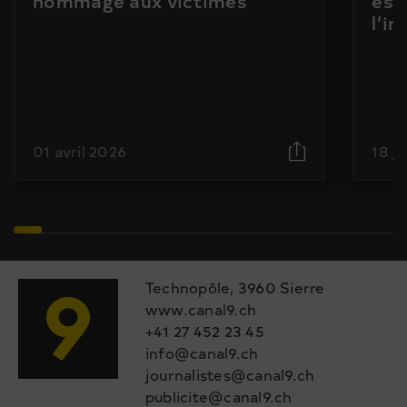
hommage aux victimes
est
l’i
01 avril 2026
18 j
Technopôle, 3960 Sierre
www.canal9.ch
+41 27 452 23 45
info@canal9.ch
journalistes@canal9.ch
publicite@canal9.ch