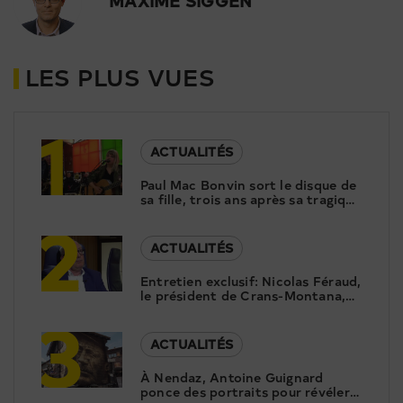
MAXIME SIGGEN
LES PLUS VUES
1
ACTUALITÉS
Paul Mac Bonvin sort le disque de
sa fille, trois ans après sa tragique
2
disparition
ACTUALITÉS
Entretien exclusif: Nicolas Féraud,
le président de Crans-Montana,
3
répond aux questions de Canal9
ACTUALITÉS
À Nendaz, Antoine Guignard
ponce des portraits pour révéler