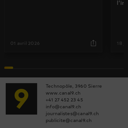
l’i
01 avril 2026
18 j
Technopôle, 3960 Sierre
www.canal9.ch
+41 27 452 23 45
info@canal9.ch
journalistes@canal9.ch
publicite@canal9.ch