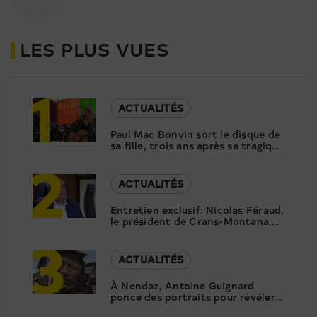
LES PLUS VUES
1
ACTUALITÉS
Paul Mac Bonvin sort le disque de
sa fille, trois ans après sa tragique
2
disparition
ACTUALITÉS
Entretien exclusif: Nicolas Féraud,
le président de Crans-Montana,
3
répond aux questions de Canal9
ACTUALITÉS
À Nendaz, Antoine Guignard
ponce des portraits pour révéler
le patrimoine