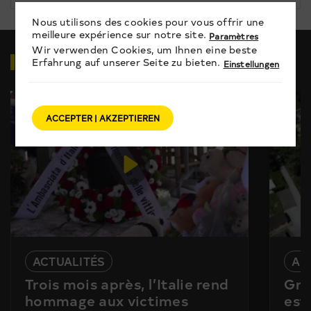
Nous utilisons des cookies pour vous offrir une
meilleure expérience sur notre site.
Paramètres
Wir verwenden Cookies, um Ihnen eine beste
VIDÉOS
EN RELATION
Erfahrung auf unserer Seite zu bieten.
Einstellungen
ACCEPTER | AKZEPTIEREN
ACTUALITÉS
AC
Trois mois après, l’Italie rend
Gra
hommage aux victimes
est