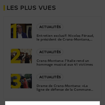
LES PLUS VUES
1
ACTUALITÉS
Entretien exclusif: Nicolas Féraud,
le président de Crans-Montana,
2
répond aux questions de Canal9
ACTUALITÉS
Crans-Montana: l’Italie rend un
hommage musical aux 41 victimes
3
ACTUALITÉS
Drame de Crans-Montana: «La
ligne de défense de la Commune
est suicidaire»