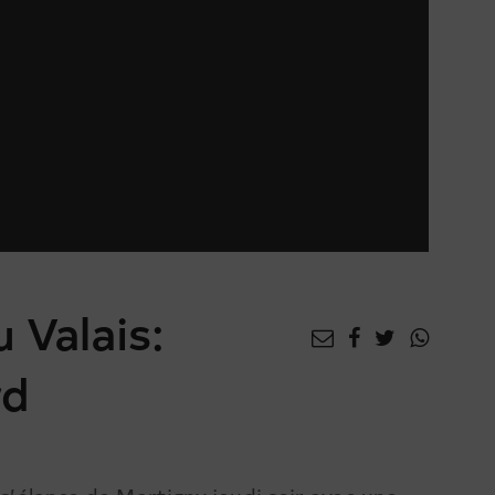
u Valais:
rd