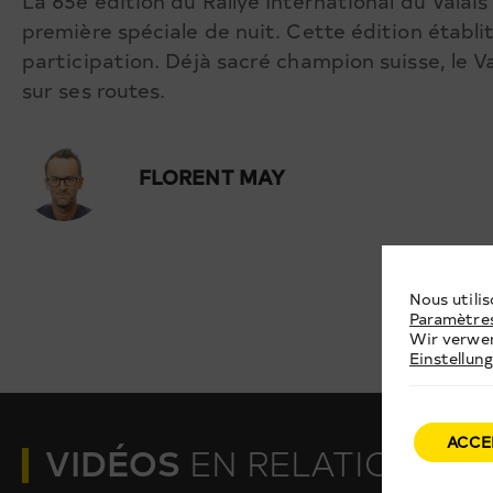
La 65e édition du Rallye International du Valais
première spéciale de nuit. Cette édition établit
participation. Déjà sacré champion suisse, le V
sur ses routes.
FLORENT MAY
Nous utilis
Paramètre
Wir verwen
Einstellun
ACCE
VIDÉOS
EN RELATION