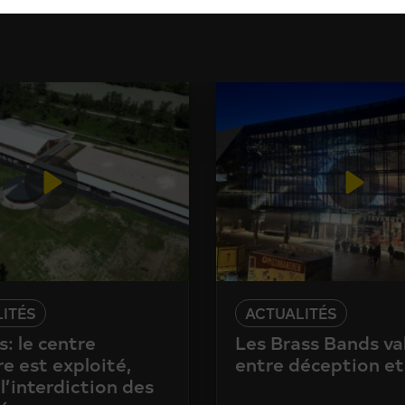
ITÉS
ACTUALITÉS
: le centre
Les Brass Bands va
e est exploité,
entre déception et
l’interdiction des