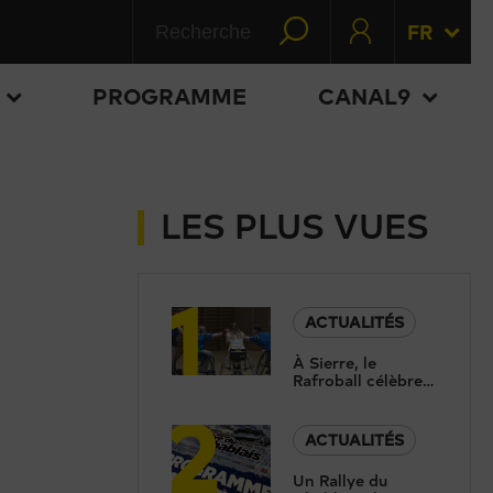
FR
PROGRAMME
CANAL9
LES PLUS VUES
1
ACTUALITÉS
À Sierre, le
Rafroball célèbre
2
30 ans d’inclusion
par le sport
ACTUALITÉS
Un Rallye du