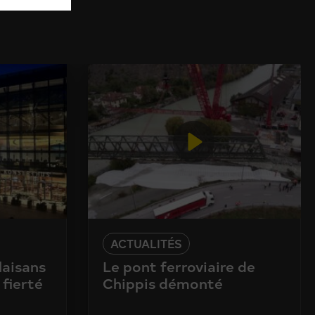
ACTUALITÉS
laisans
Le pont ferroviaire de
 fierté
Chippis démonté