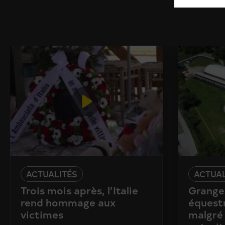
ACTUALITÉS
ACTUAL
Trois mois après, l’Italie
Granges
rend hommage aux
équestr
victimes
malgré 