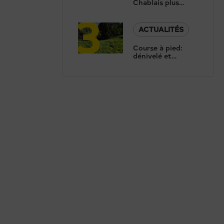
Chablais plus
3
ouvert que jamais
ACTUALITÉS
Course à pied:
dénivelé et
chaleur au Trail du
Bouzerou