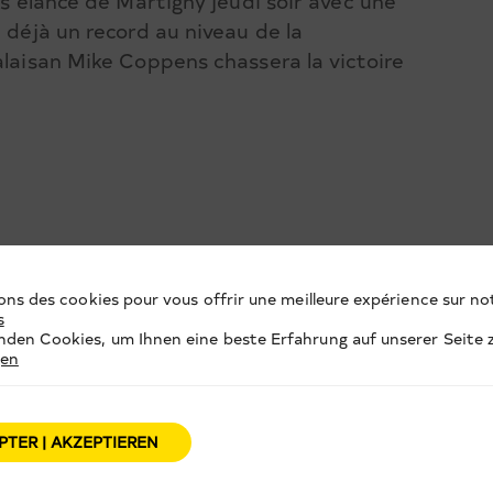
 s’élance de Martigny jeudi soir avec une
 déjà un record au niveau de la
alaisan Mike Coppens chassera la victoire
ons des cookies pour vous offrir une meilleure expérience sur not
s
den Cookies, um Ihnen eine beste Erfahrung auf unserer Seite z
gen
PTER | AKZEPTIEREN