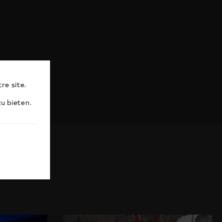
re site.
u bieten.