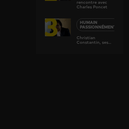
rencontre avec
Charles Poncet
3
HUMAIN
PASSIONNÉMENT
Christian
Constantin, ses
origines, sa
famille, ses projets