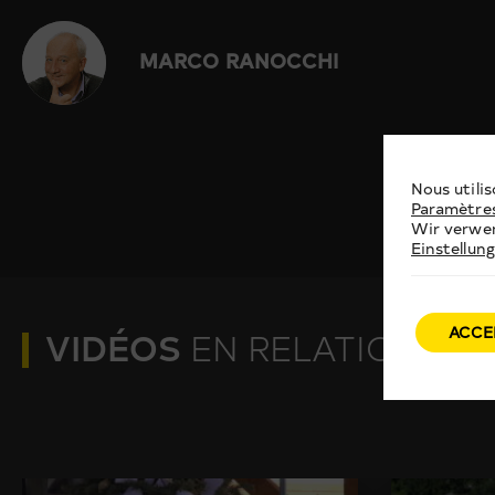
MARCO RANOCCHI
Nous utilis
Paramètre
Wir verwen
Einstellun
ACCE
VIDÉOS
EN RELATION