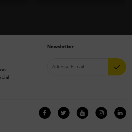
Newsletter
t
ion
cial