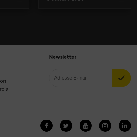
Newsletter
t
ion
cial