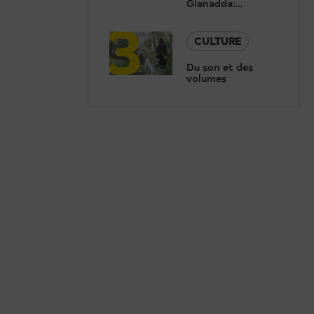
Gianadda:
3
Concert de
Renaud Capuçon
et présentation de
CULTURE
la nouvelle saison
Du son et des
volumes