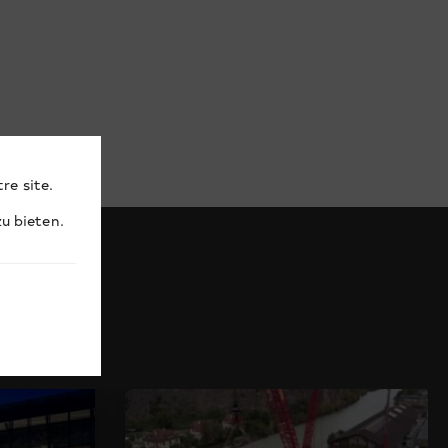
re site.
u bieten.