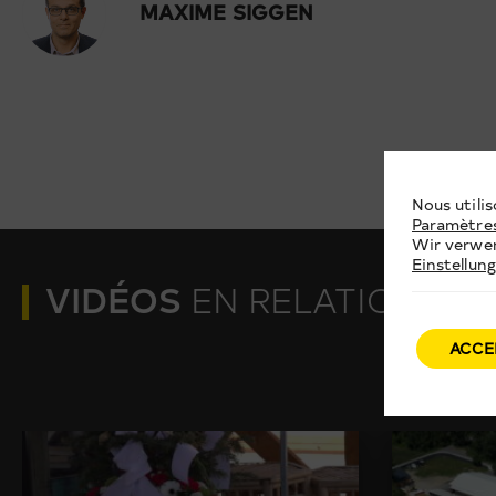
MAXIME SIGGEN
Nous utilis
Paramètre
Wir verwen
Einstellun
VIDÉOS
EN RELATION
ACCE