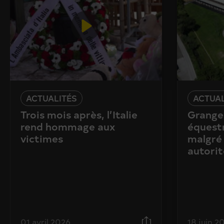
ACTUALITÉS
ACTUAL
Trois mois après, l’Italie
Granges
rend hommage aux
équestr
victimes
malgré 
autorit
01 avril 2026
18 juin 2