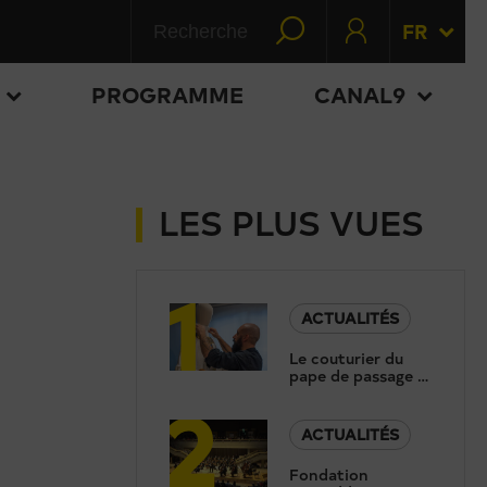
FR
PROGRAMME
CANAL9
LES PLUS VUES
1
ACTUALITÉS
Le couturier du
pape de passage à
2
Sion: «Le moteur
c’est la foi»
ACTUALITÉS
Fondation